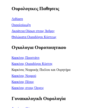
Ουρολογικες Παθησεις
Λιθίαση
Ουρολοίμωξη
Ακράτεια Ούρων στους Άνδρες
Θηλώματα Ουροδόχου Κύστεως
Ογκολογια Ουροποιητικου
Καρκίνος Προστάτη
Καρκίνος Ουροδόχου Κύστης
Καρκίνος Νεφρικής Πυέλου και Ουρητήρα
Καρκίνος Νεφρού
Καρκίνος Πέους
Καρκίνος στους Όρχεις
Γυναικολογικh Ουρολογiα