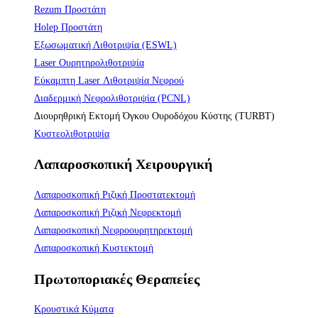
Rezum Προστάτη
Holep Προστάτη
Εξωσωματική Λιθοτριψία (ESWL)
Laser Ουρητηρολιθοτριψία
Εύκαμπτη Laser Λιθοτριψία Νεφρού
Διαδερμική Νεφρολιθοτριψία (PCNL)
Διουρηθρική Εκτομή Όγκου Ουροδόχου Κύστης (TURBT)
Κυστεολιθοτριψία
Λαπαροσκοπική Χειρουργική
Λαπαροσκοπική Ριζική Προστατεκτομή
Λαπαροσκοπική Ριζική Νεφρεκτομή
Λαπαροσκοπική Νεφροουρητηρεκτομή
Λαπαροσκοπική Κυστεκτομή
Πρωτοποριακές Θεραπείες
Κρουστικά Κύματα