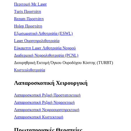
Περιτομή Με Laser
Turis Προστάτη
Rezum Προστάτη
Holep Προστάτη
Εξωσωματική Λιθοτριψία (ESWL)
Laser Ουρητηρολιθοτριψία
Εύκαμπτη Laser Λιθοτριψία Νεφρού
Διαδερμική Νεφρολιθοτριψία (PCNL)
Διουρηθρική Εκτομή Όγκου Ουροδόχου Κύστης (TURBT)
Κυστεολιθοτριψία
Λαπαροσκοπική Χειρουργική
Λαπαροσκοπική Ριζική Προστατεκτομή
Λαπαροσκοπική Ριζική Νεφρεκτομή
Λαπαροσκοπική Νεφροουρητηρεκτομή
Λαπαροσκοπική Κυστεκτομή
Πρωτοποριακές Θεραπείες