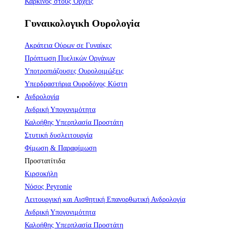
Καρκίνος στους Όρχεις
Γυναικολογικh Ουρολογiα
Ακράτεια Ούρων σε Γυναίκες
Πρόπτωση Πυελικών Οργάνων
Υποτροπιάζουσες Ουρολοιμώξεις
Υπερδραστήρια Ουροδόχος Κύστη
Ανδρολογία
Ανδρική Υπογονιμότητα
Καλοήθης Υπερπλασία Προστάτη
Στυτική δυσλειτουργία
Φίμωση & Παραφίμωση
Προστατίτιδα
Κιρσοκήλη
Νόσος Peyronie
Λειτουργική και Αισθητική Επανορθωτική Ανδρολογία
Ανδρική Υπογονιμότητα
Καλοήθης Υπερπλασία Προστάτη