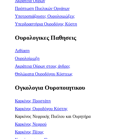
Aκράτεια Ούρων
Πρόπτωση Πυελικών Οργάνων
Υποτροπιάζουσες Ουρολοιμώξεις
Υπερδραστήρια Ουροδόχος Κύστη
Ουρολογικες Παθησεις
Λιθίαση
Ουρολοίμωξη
Ακράτεια Ούρων στους άνδρες
Θηλώματα Ουροδόχου Κύστεως
Ογκολογια Ουροποιητικου
Καρκίνος Προστάτη
Καρκίνος Ουροδόχου Κύστης
Καρκίνος Νεφρικής Πυέλου και Ουρητήρα
Καρκίνος Νεφρού
Καρκίνος Πέους