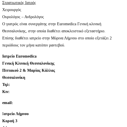
Στρατιωτικός Ιατρός
Χειρουργός
Ουρολόγος – Ανδρολόγος
Ο γιατρός είναι συνεργάτης στην Euromedica Γενική κλινική
Θεσσαλονίκης, στην οποία διαθέτει αποκλειστικό εξεταστήριο.
Επίσης διαθέτει ιατρείο στην Μύρινα Λήμνου στο οποίο εξετάζει 2
περιόδους τον μήνα κατόπιν ραντεβού.
Ιατρείο Euromedica
Γενική Κλινική Θεσσαλονίκης
Πιττακού 2 & Μαρίας Κάλλας
Θεσσαλονίκη
Τηλ:
+30.2310.895295
Κιν:
+30.6972.604.689
email:
info@kalyvasurology.gr
Ι
ατρείο Λήμνου
Κοραή 3