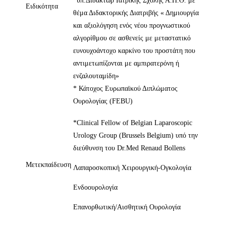
*υπ.Διδάκτωρ Ιατρικής Σχολής Α.Π.Θ. με
Ειδικότητα
θέμα Διδακτορικής Διατριβής « Δημιουργία
και αξιολόγηση ενός νέου προγνωστικού
αλγορίθμου σε ασθενείς με μεταστατικό
ευνουχοάντοχο καρκίνο του προστάτη που
αντιμετωπίζονται με αμπιρατερόνη ή
ενζαλουταμίδη»
* Κάτοχος Ευρωπαϊκού Διπλώματος
Ουρολογίας (FEBU)
*Clinical Fellow of Belgian Laparoscopic
Urology Group (Brussels Belgium) υπό την
διεύθυνση του Dr.Med Renaud Bollens
Μετεκπαίδευση
Λαπαροσκοπική Χειρουργική-Ογκολογία
Ενδοουρολογία
Επανορθωτική/Αισθητική Ουρολογία