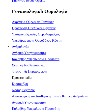
Καρκίνος στους Όρχεις
Γυναικολογικh Ουρολογiα
Ακράτεια Ούρων σε Γυναίκες
Πρόπτωση Πυελικών Οργάνων
Υποτροπιάζουσες Ουρολοιμώξεις
Υπερδραστήρια Ουροδόχος Κύστη
Ανδρολογία
Ανδρική Υπογονιμότητα
Καλοήθης Υπερπλασία Προστάτη
Στυτική δυσλειτουργία
Φίμωση & Παραφίμωση
Προστατίτιδα
Κιρσοκήλη
Νόσος Peyronie
Λειτουργική και Αισθητική Επανορθωτική Ανδρολογία
Ανδρική Υπογονιμότητα
Καλοήθης Υπερπλασία Προστάτη