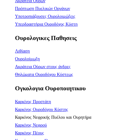
Aκράτεια Ούρων
Πρόπτωση Πυελικών Οργάνων
Υποτροπιάζουσες Ουρολοιμώξεις
Υπερδραστήρια Ουροδόχος Κύστη
Ουρολογικες Παθησεις
Λιθίαση
Ουρολοίμωξη
Ακράτεια Ούρων στους άνδρες
Θηλώματα Ουροδόχου Κύστεως
Ογκολογια Ουροποιητικου
Καρκίνος Προστάτη
Καρκίνος Ουροδόχου Κύστης
Καρκίνος Νεφρικής Πυέλου και Ουρητήρα
Καρκίνος Νεφρού
Καρκίνος Πέους