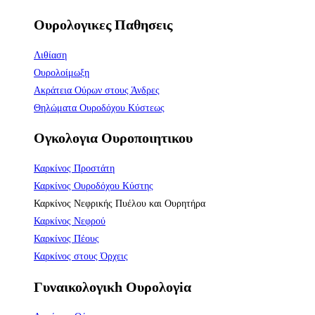
Ουρολογικες Παθησεις
Λιθίαση
Ουρολοίμωξη
Ακράτεια Ούρων στους Άνδρες
Θηλώματα Ουροδόχου Κύστεως
Ογκολογια Ουροποιητικου
Καρκίνος Προστάτη
Καρκίνος Ουροδόχου Κύστης
Καρκίνος Νεφρικής Πυέλου και Ουρητήρα
Καρκίνος Νεφρού
Καρκίνος Πέους
Καρκίνος στους Όρχεις
Γυναικολογικh Ουρολογiα