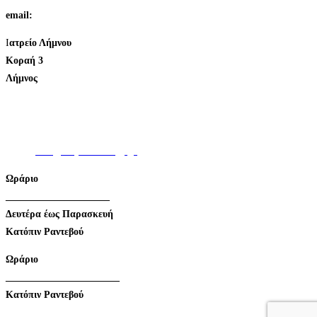
email:
info@kalyvasurology.gr
Ι
ατρείο Λήμνου
Κοραή 3
Λήμνος
Τηλ:
+30.22540.29215
Κιν:
+30.6972.604.689
email:
info@kalyvasurology.gr
Ωράριο
_____________________
Δευτέρα έως Παρασκευή
Κατόπιν Ραντεβού
Ωράριο
_______________________
Κατόπιν Ραντεβού