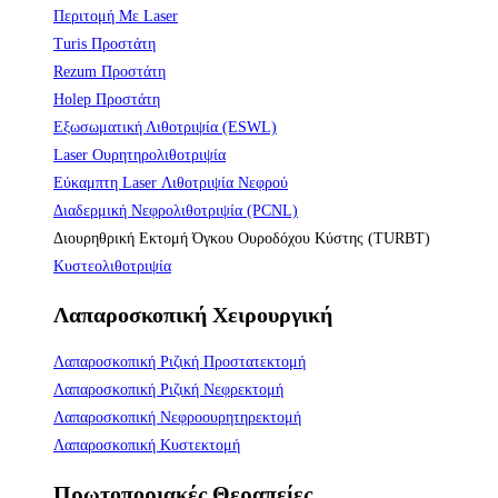
Περιτομή Με Laser
Turis Προστάτη
Rezum Προστάτη
Holep Προστάτη
Εξωσωματική Λιθοτριψία (ESWL)
Laser Ουρητηρολιθοτριψία
Εύκαμπτη Laser Λιθοτριψία Νεφρού
Διαδερμική Νεφρολιθοτριψία (PCNL)
Διουρηθρική Εκτομή Όγκου Ουροδόχου Κύστης (TURBT)
Κυστεολιθοτριψία
Λαπαροσκοπική Χειρουργική
Λαπαροσκοπική Ριζική Προστατεκτομή
Λαπαροσκοπική Ριζική Νεφρεκτομή
Λαπαροσκοπική Νεφροουρητηρεκτομή
Λαπαροσκοπική Κυστεκτομή
Πρωτοποριακές Θεραπείες