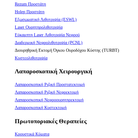
Rezum Προστάτη
Holep Προστάτη
Εξωσωματική Λιθοτριψία (ESWL)
Laser Ουρητηρολιθοτριψία
Εύκαμπτη Laser Λιθοτριψία Νεφρού
Διαδερμική Νεφρολιθοτριψία (PCNL)
Διουρηθρική Εκτομή Όγκου Ουροδόχου Κύστης (TURBT)
Κυστεολιθοτριψία
Λαπαροσκοπική Χειρουργική
Λαπαροσκοπική Ριζική Προστατεκτομή
Λαπαροσκοπική Ριζική Νεφρεκτομή
Λαπαροσκοπική Νεφροουρητηρεκτομή
Λαπαροσκοπική Κυστεκτομή
Πρωτοποριακές Θεραπείες
Κρουστικά Κύματα